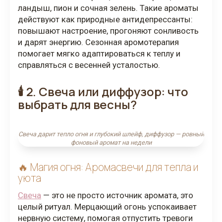
ландыш, пион и сочная зелень. Такие ароматы
действуют как природные антидепрессанты:
повышают настроение, прогоняют сонливость
и дарят энергию. Сезонная аромотерапия
помогает мягко адаптироваться к теплу и
справляться с весенней усталостью.
🕯️ 2. Свеча или диффузор: что
выбрать для весны?
Свеча дарит тепло огня и глубокий шлейф, диффузор — ровный
фоновый аромат на недели
🔥 Магия огня: Аромасвечи для тепла и
уюта
Свеча
— это не просто источник аромата, это
целый ритуал. Мерцающий огонь успокаивает
нервную систему, помогая отпустить тревоги