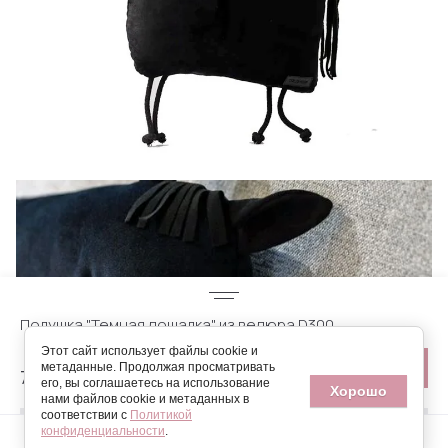
Подушка "Темная лошадка" из велюра D300
Этот сайт использует файлы cookie и
метаданные. Продолжая просматривать
7 600
р.
его, вы соглашаетесь на использование
Хорошо
нами файлов cookie и метаданных в
соответствии с
Политикой
Быстрый заказ
конфиденциальности
.