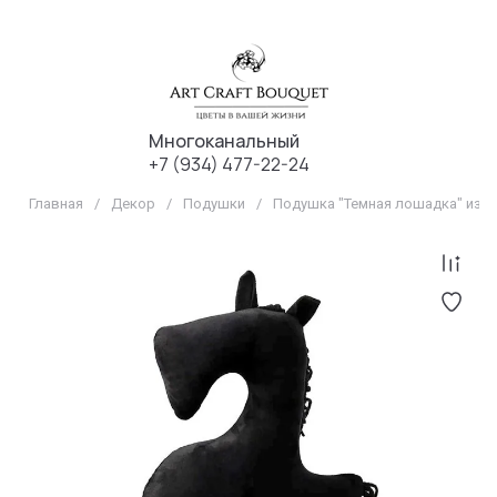
Многоканальный
+7 (934) 477-22-24
Главная
/
Декор
/
Подушки
/
Подушка "Темная лошадка" из 